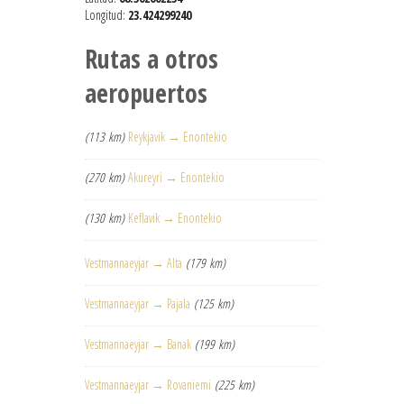
Longitud:
23.424299240
Rutas a otros
aeropuertos
(113 km)
Reykjavik → Enontekio
(270 km)
Akureyri → Enontekio
(130 km)
Keflavik → Enontekio
Vestmannaeyjar → Alta
(179 km)
Vestmannaeyjar → Pajala
(125 km)
Vestmannaeyjar → Banak
(199 km)
Vestmannaeyjar → Rovaniemi
(225 km)