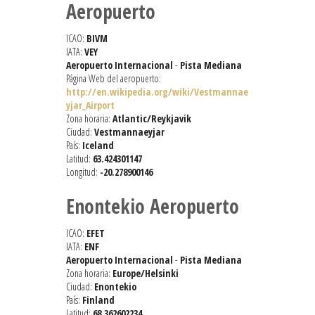
Aeropuerto
ICAO:
BIVM
IATA:
VEY
Aeropuerto Internacional
-
Pista Mediana
Página Web del aeropuerto:
http://en.wikipedia.org/wiki/Vestmannae
yjar_Airport
Zona horaria:
Atlantic/Reykjavik
Ciudad:
Vestmannaeyjar
País:
Iceland
Latitud:
63.424301147
Longitud:
-20.278900146
Enontekio Aeropuerto
ICAO:
EFET
IATA:
ENF
Aeropuerto Internacional
-
Pista Mediana
Zona horaria:
Europe/Helsinki
Ciudad:
Enontekio
País:
Finland
Latitud:
68.362602234