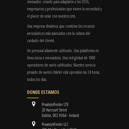
innovador, creado para adaptarse a los CEOs,
empresarios y profesionales que tienen la necesidad y
el placer de volar con nuestros Jets.
Una empresa dinámica que combina los recursos
aeronáuticos más avanzados con la cultura del
cuidado del cliente.
Un personal altamente calificado. Una plataforma en
línea única e innovadora. Una red global de 1000
operadores de vuelo calificados. Nuestro servicio
privado de vuelos chárter está operativo las 24 horas,
todos los días.
DONDE ESTAMOS
PrivateJetFinder LTD
20 Harcourt Street
Dublin, D02 H364 - Ireland
PrivateJetFinder LLC