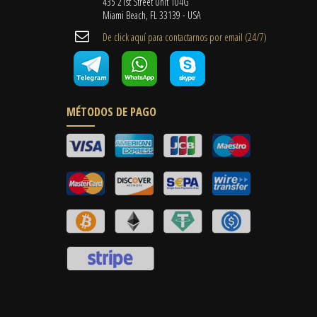
435 21st Street Unit 104G
Miami Beach, FL 33139 - USA
De click aquí para contactarnos por email ​(24/7)
MÉTODOS DE PAGO