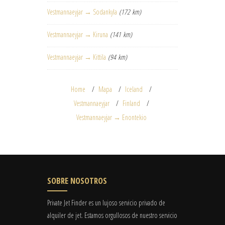
Vestmannaeyjar → Sodankyla
(172 km)
Vestmannaeyjar → Kiruna
(141 km)
Vestmannaeyjar → Kittila
(94 km)
Home
Mapa
Iceland
Vestmannaeyjar
Finland
Vestmannaeyjar → Enontekio
SOBRE NOSOTROS
Private Jet Finder es un lujoso servicio privado de
alquiler de jet. Estamos orgullosos de nuestro servicio