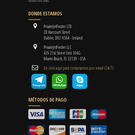
todos los días.
DONDE ESTAMOS
PrivateJetFinder LTD
20 Harcourt Street
Dublin, D02 H364 - Ireland
PrivateJetFinder LLC
435 21st Street Unit 104G
Miami Beach, FL 33139 - USA
De click aquí para contactarnos por email ​(24/7)
MÉTODOS DE PAGO