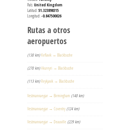
País:
United Kingdom
Latitud:
51.323898315
Longitud:
-0.847500026
Rutas a otros
aeropuertos
(130 km)
Keflavik → Blackbushe
(270 km)
Akureyri → Blackbushe
(113 km)
Reykjavik → Blackbushe
Vestmannaeyjar → Birmingham
(140 km)
Vestmannaeyjar → Coventry
(124 km)
Vestmannaeyjar → Deauville
(229 km)