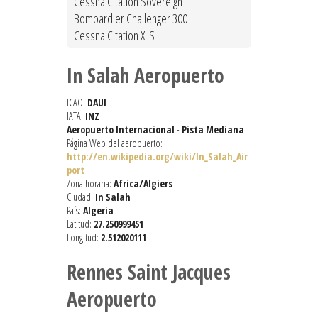
Cessna Citation Sovereign
Bombardier Challenger 300
Cessna Citation XLS
In Salah Aeropuerto
ICAO:
DAUI
IATA:
INZ
Aeropuerto Internacional
-
Pista Mediana
Página Web del aeropuerto:
http://en.wikipedia.org/wiki/In_Salah_Air
port
Zona horaria:
Africa/Algiers
Ciudad:
In Salah
País:
Algeria
Latitud:
27.250999451
Longitud:
2.512020111
Rennes Saint Jacques
Aeropuerto