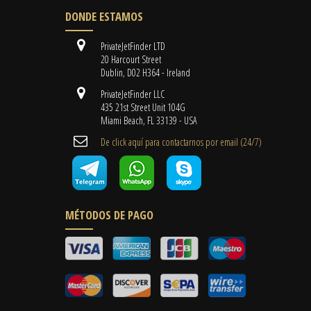
DONDE ESTAMOS
PrivateJetFinder LTD
20 Harcourt Street
Dublin, D02 H364 - Ireland
PrivateJetFinder LLC
435 21st Street Unit 104G
Miami Beach, FL 33139 - USA
De click aquí para contactarnos por email ​(24/7)
MÉTODOS DE PAGO