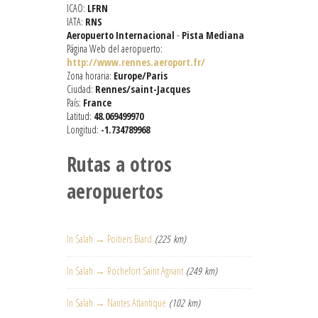
ICAO:
LFRN
IATA:
RNS
Aeropuerto Internacional
-
Pista Mediana
Página Web del aeropuerto:
http://www.rennes.aeroport.fr/
Zona horaria:
Europe/Paris
Ciudad:
Rennes/saint-Jacques
País:
France
Latitud:
48.069499970
Longitud:
-1.734789968
Rutas a otros
aeropuertos
In Salah → Poitiers Biard
(225 km)
In Salah → Rochefort Saint Agnant
(249 km)
In Salah → Nantes Atlantique
(102 km)