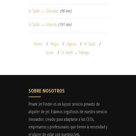
In Salah → Gibraltar
(96 km)
In Salah → Almería
(191 km)
Home
Mapa
Algeria
In Salah
Spain
In Salah → Malaga
SOBRE NOSOTROS
Private Jet Finder es un lujoso servicio privado de
alquiler de jet. Estamos orgullosos de nuestro servicio
innovador, creado para adaptarse a los CEOs,
empresarios y profesionales que tienen la necesidad y
el placer de volar con nuestros Jets.