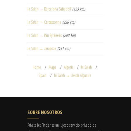
In Salah → Barcelona Sabadell
(133 km)
In Salah → Carcassonne
(220 km)
In Salah → Pau Pyrénées
(200 km)
In Salah → Zaragoza
(131 km)
Home
Mapa
Algeria
In Salah
Spain
In Salah → Lleida Alguaire
SOBRE NOSOTROS
Private Jet Finder es un lujoso servicio privado de