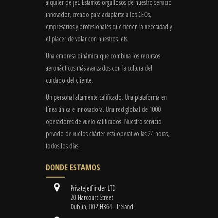
alquiler de jet. Estamos orgullosos de nuestro servicio
innovador, creado para adaptarse a los CEOs,
empresarios y profesionales que tienen la necesidad y
el placer de volar con nuestros Jets.
Una empresa dinámica que combina los recursos
aeronáuticos más avanzados con la cultura del
cuidado del cliente.
Un personal altamente calificado. Una plataforma en
línea única e innovadora. Una red global de 1000
operadores de vuelo calificados. Nuestro servicio
privado de vuelos chárter está operativo las 24 horas,
todos los días.
DONDE ESTAMOS
PrivateJetFinder LTD
20 Harcourt Street
Dublin, D02 H364 - Ireland