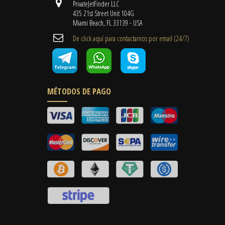
PrivateJetFinder LLC
435 21st Street Unit 104G
Miami Beach, FL 33139 - USA
De click aquí para contactarnos por email ​(24/7)
MÉTODOS DE PAGO