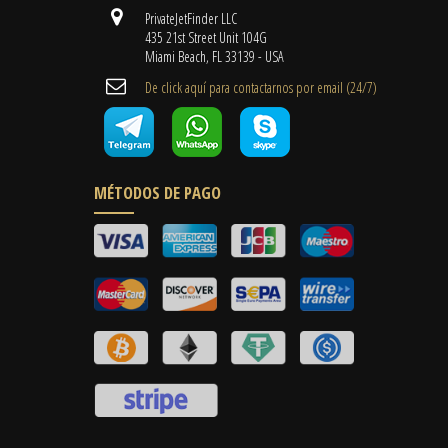
PrivateJetFinder LLC
435 21st Street Unit 104G
Miami Beach, FL 33139 - USA
De click aquí para contactarnos por email ​(24/7)
MÉTODOS DE PAGO