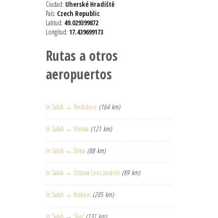
Ciudad:
Uherské Hradiště
País:
Czech Republic
Latitud:
49.029399872
Longitud:
17.439699173
Rutas a otros
aeropuertos
In Salah → Pardubice
(164 km)
In Salah → Vienna
(121 km)
In Salah → Žilina
(88 km)
In Salah → Ostrava Leos Janáček
(89 km)
In Salah → Kraków
(205 km)
In Salah → Sliač
(131 km)