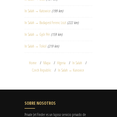
In Salah → Katowice
(199 km)
In Salah → Budapest Ferenc Liszt
(222 km)
In Salah → Győr Pér
(159 km)
In Salah → Tököl
(219 km)
Home
Mapa
Algeria
In Salah
Czech Republic
In Salah → Kunovice
SOBRE NOSOTROS
Private Jet Finder es un lujoso servicio privado de