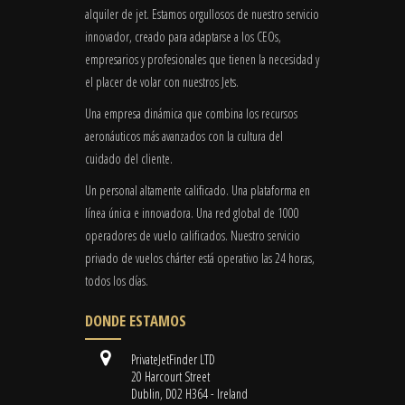
alquiler de jet. Estamos orgullosos de nuestro servicio
innovador, creado para adaptarse a los CEOs,
empresarios y profesionales que tienen la necesidad y
el placer de volar con nuestros Jets.
Una empresa dinámica que combina los recursos
aeronáuticos más avanzados con la cultura del
cuidado del cliente.
Un personal altamente calificado. Una plataforma en
línea única e innovadora. Una red global de 1000
operadores de vuelo calificados. Nuestro servicio
privado de vuelos chárter está operativo las 24 horas,
todos los días.
DONDE ESTAMOS
PrivateJetFinder LTD
20 Harcourt Street
Dublin, D02 H364 - Ireland