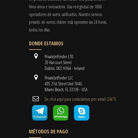
línea única e innovadora. Una red global de 1000
operadores de vuelo calificados. Nuestro servicio
privado de vuelos chárter está operativo las 24 horas,
todos los días.
DONDE ESTAMOS
PrivateJetFinder LTD
20 Harcourt Street
Dublin, D02 H364 - Ireland
PrivateJetFinder LLC
435 21st Street Unit 104G
Miami Beach, FL 33139 - USA
De click aquí para contactarnos por email ​(24/7)
MÉTODOS DE PAGO