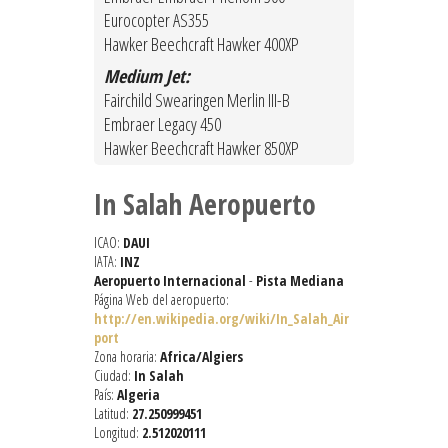
Eurocopter AS355
Hawker Beechcraft Hawker 400XP
Medium Jet:
Fairchild Swearingen Merlin III-B
Embraer Legacy 450
Hawker Beechcraft Hawker 850XP
In Salah Aeropuerto
ICAO:
DAUI
IATA:
INZ
Aeropuerto Internacional
-
Pista Mediana
Página Web del aeropuerto:
http://en.wikipedia.org/wiki/In_Salah_Air
port
Zona horaria:
Africa/Algiers
Ciudad:
In Salah
País:
Algeria
Latitud:
27.250999451
Longitud:
2.512020111