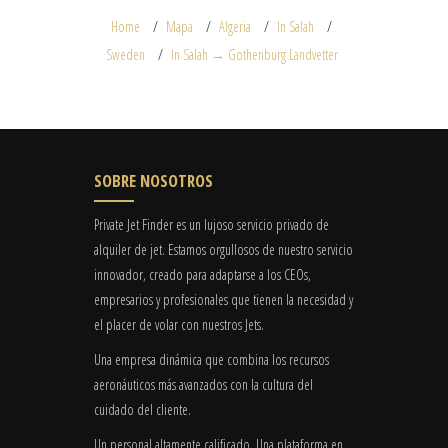
Home
Mapa
Algeria
In Salah
Sweden
In Salah → Gothenburg Landvetter
SOBRE NOSOTROS
Private Jet Finder es un lujoso servicio privado de
alquiler de jet. Estamos orgullosos de nuestro servicio
innovador, creado para adaptarse a los CEOs,
empresarios y profesionales que tienen la necesidad y
el placer de volar con nuestros Jets.
Una empresa dinámica que combina los recursos
aeronáuticos más avanzados con la cultura del
cuidado del cliente.
Un personal altamente calificado. Una plataforma en