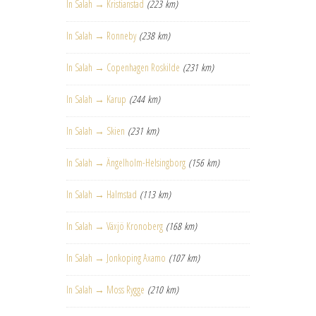
In Salah → Kristianstad
(223 km)
In Salah → Ronneby
(238 km)
In Salah → Copenhagen Roskilde
(231 km)
In Salah → Karup
(244 km)
In Salah → Skien
(231 km)
In Salah → Ängelholm-Helsingborg
(156 km)
In Salah → Halmstad
(113 km)
In Salah → Växjö Kronoberg
(168 km)
In Salah → Jonkoping Axamo
(107 km)
In Salah → Moss Rygge
(210 km)