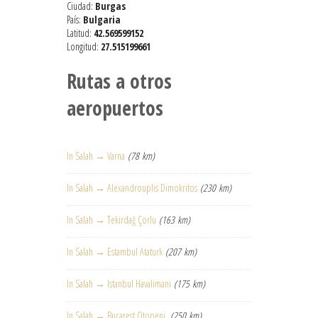
Ciudad:
Burgas
País:
Bulgaria
Latitud:
42.569599152
Longitud:
27.515199661
Rutas a otros
aeropuertos
In Salah → Varna
(78 km)
In Salah → Alexandrouplis Dimokritos
(230 km)
In Salah → Tekirdağ Çorlu
(163 km)
In Salah → Estambul Ataturk
(207 km)
In Salah → Istanbul Havalimani
(175 km)
In Salah → Bucarest Otopeni
(250 km)