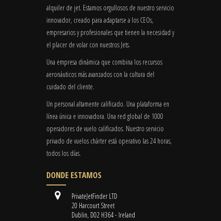
alquiler de jet. Estamos orgullosos de nuestro servicio
innovador, creado para adaptarse a los CEOs,
empresarios y profesionales que tienen la necesidad y
el placer de volar con nuestros Jets.
Una empresa dinámica que combina los recursos
aeronáuticos más avanzados con la cultura del
cuidado del cliente.
Un personal altamente calificado. Una plataforma en
línea única e innovadora. Una red global de 1000
operadores de vuelo calificados. Nuestro servicio
privado de vuelos chárter está operativo las 24 horas,
todos los días.
DONDE ESTAMOS
PrivateJetFinder LTD
20 Harcourt Street
Dublin, D02 H364 - Ireland