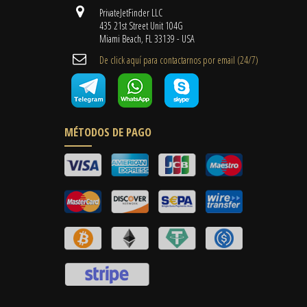
PrivateJetFinder LLC
435 21st Street Unit 104G
Miami Beach, FL 33139 - USA
De click aquí para contactarnos por email ​(24/7)
MÉTODOS DE PAGO