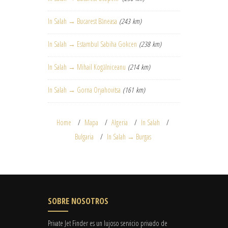
In Salah → Bucarest Băneasa
(243 km)
In Salah → Estambul Sabiha Gokcen
(238 km)
In Salah → Mihail Kogălniceanu
(214 km)
In Salah → Gorna Oryahovitsa
(161 km)
Home
Mapa
Algeria
In Salah
Bulgaria
In Salah → Burgas
SOBRE NOSOTROS
Private Jet Finder es un lujoso servicio privado de