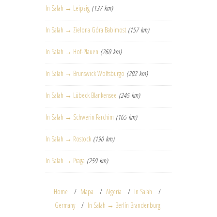
In Salah → Leipzig
(137 km)
In Salah → Zielona Góra Babimost
(157 km)
In Salah → Hof-Plauen
(260 km)
In Salah → Brunswick Wolfsburgo
(202 km)
In Salah → Lübeck Blankensee
(245 km)
In Salah → Schwerin Parchim
(165 km)
In Salah → Rostock
(190 km)
In Salah → Praga
(259 km)
Home
Mapa
Algeria
In Salah
Germany
In Salah → Berlín Brandenburg