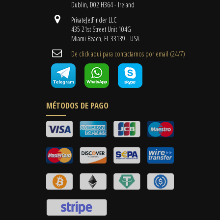
Dublin, D02 H364 - Ireland
PrivateJetFinder LLC
435 21st Street Unit 104G
Miami Beach, FL 33139 - USA
De click aquí para contactarnos por email ​(24/7)
MÉTODOS DE PAGO