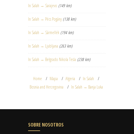
In Salah → Sarajevo
(149 km)
In Salah → Pécs Pogány
(138 km)
In Salah → Sármellék
(194 km)
In Salah → Ljubljana
(263 km)
In Salah → Belgrado Nikola Tesla
(238 km)
Home
Mapa
Algeria
In Salah
Bosnia and Herzegovina
In Salah → Banja Luka
SOBRE NOSOTROS