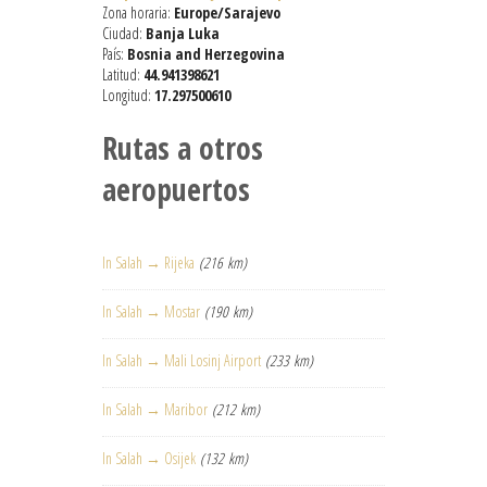
Zona horaria:
Europe/Sarajevo
Ciudad:
Banja Luka
País:
Bosnia and Herzegovina
Latitud:
44.941398621
Longitud:
17.297500610
Rutas a otros
aeropuertos
In Salah → Rijeka
(216 km)
In Salah → Mostar
(190 km)
In Salah → Mali Losinj Airport
(233 km)
In Salah → Maribor
(212 km)
In Salah → Osijek
(132 km)