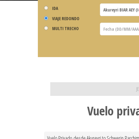
IDA
VIAJE REDONDO
MULTI TRECHO
J
Vuelo priv
Vuelo Privado desde Akureyri to Schwerin Parchim t