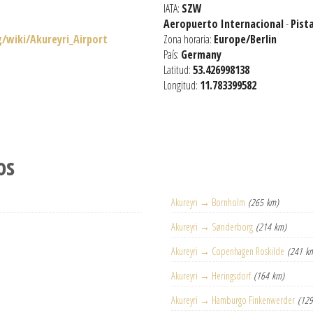
IATA:
SZW
Aeropuerto Internacional
-
Pist
g/wiki/Akureyri_Airport
Zona horaria:
Europe/Berlin
País:
Germany
Latitud:
53.426998138
Longitud:
11.783399582
os
Akureyri → Bornholm
(265 km)
Akureyri → Sønderborg
(214 km)
Akureyri → Copenhagen Roskilde
(241 k
Akureyri → Heringsdorf
(164 km)
Akureyri → Hamburgo Finkenwerder
(12