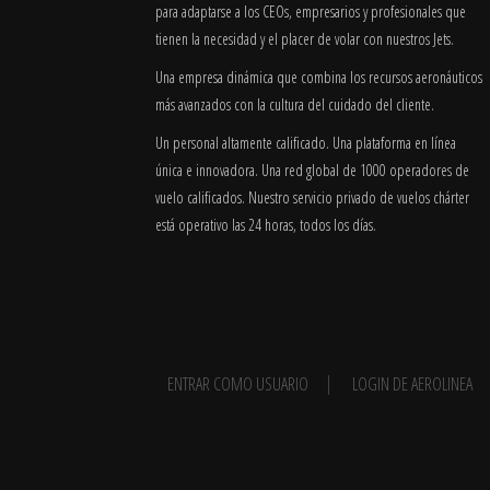
para adaptarse a los CEOs, empresarios y profesionales que
tienen la necesidad y el placer de volar con nuestros Jets.
Una empresa dinámica que combina los recursos aeronáuticos
más avanzados con la cultura del cuidado del cliente.
Un personal altamente calificado. Una plataforma en línea
única e innovadora. Una red global de 1000 operadores de
vuelo calificados. Nuestro servicio privado de vuelos chárter
está operativo las 24 horas, todos los días.
ENTRAR COMO USUARIO
LOGIN DE AEROLINEA