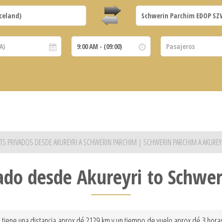
ETS PRIVADOS DESDE AKUREYRI A SCHWERIN PARCHIM | SCHWERIN PARCHIM A AKUREY
ado desde Akureyri to Schwe
iene una distancia aprox dé 2129 km y un tiempo de vuelo aprox dé 3 horas y