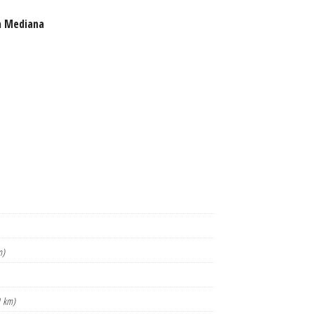
a Mediana
m)
9 km)