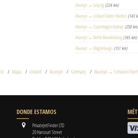
Akureyri → Leipzig
(224 km)
Akureyri → Lolland Falster Maribo
(143 
Akureyri → Copenhagen Kastrup
(250 km
Akureyri → Berlín Brandenburg
(165 km)
Akureyri → Magdeburgo
(151 km)
me
Mapa
Iceland
Akureyri
Germany
Akureyri → Schwerin Parc
DONDE ESTAMOS
MÉT
PrivateJetFinder LTD
20 Harcourt Street