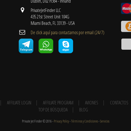
Dublin, D02 H364 - Ireland
PrivateJetFinder LLC
435 21st Street Unit 104G
Miami Beach, FL 33139 - USA
De click aquí para contactarnos por email ​(24/7)
AFFILIATE LOGIN
AFFILIATE PROGRAM
AVIONES
CONTACTOS
TOP DE BÚSQUEDA
BLOG
Private Jet Finder © 2016 -
Privacy Policy
-
Términos y Condiciones
-
Servicios