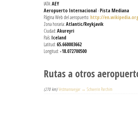
IATA:
AEY
Aeropuerto Internacional
-
Pista Mediana
Página Web del aeropuerto:
http://en.wikipedia.or
Zona horaria:
Atlantic/Reykjavik
Ciudad:
Akureyri
País:
Iceland
Latitud:
65.660003662
Longitud:
-18.072700500
Rutas a otros aeropuert
(270 km)
Vestmannaeyjar → Schwerin Parchim