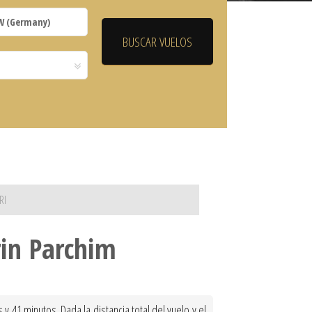
RI
rin Parchim
 41 minutos. Dada la distancia total del vuelo y el