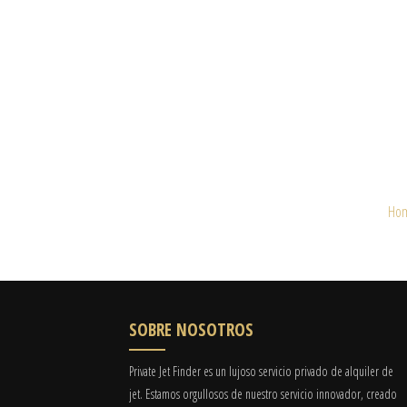
Ho
SOBRE NOSOTROS
Private Jet Finder es un lujoso servicio privado de alquiler de
jet. Estamos orgullosos de nuestro servicio innovador, creado