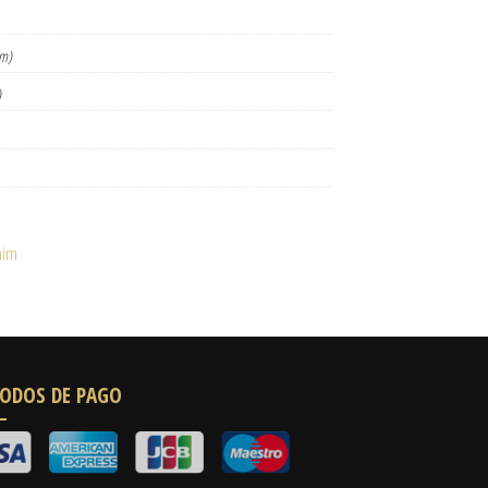
km)
)
him
ODOS DE PAGO