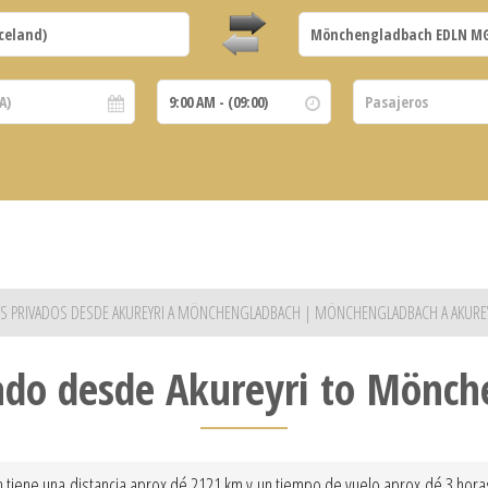
TS PRIVADOS DESDE AKUREYRI A MÖNCHENGLADBACH | MÖNCHENGLADBACH A AKURE
ado desde Akureyri to Mönc
iene una distancia aprox dé 2121 km y un tiempo de vuelo aprox dé 3 horas y 