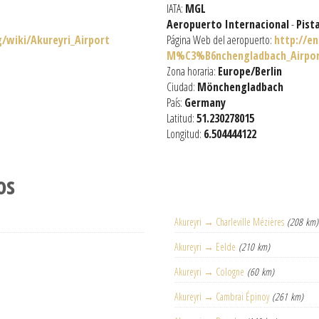
IATA:
MGL
Aeropuerto Internacional
-
Pist
g/wiki/Akureyri_Airport
Página Web del aeropuerto:
http://e
M%C3%B6nchengladbach_Airpo
Zona horaria:
Europe/Berlin
Ciudad:
Mönchengladbach
País:
Germany
Latitud:
51.230278015
Longitud:
6.504444122
os
Akureyri → Charleville Mézières
(208 km)
Akureyri → Eelde
(210 km)
Akureyri → Cologne
(60 km)
Akureyri → Cambrai Épinoy
(261 km)