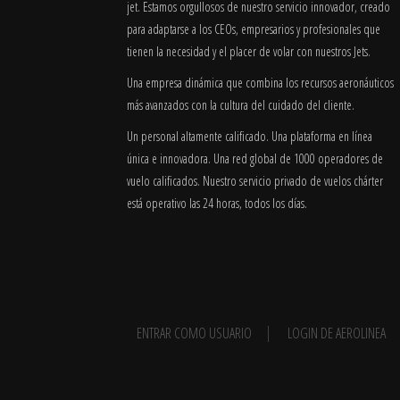
jet. Estamos orgullosos de nuestro servicio innovador, creado
para adaptarse a los CEOs, empresarios y profesionales que
tienen la necesidad y el placer de volar con nuestros Jets.
Una empresa dinámica que combina los recursos aeronáuticos
más avanzados con la cultura del cuidado del cliente.
Un personal altamente calificado. Una plataforma en línea
única e innovadora. Una red global de 1000 operadores de
vuelo calificados. Nuestro servicio privado de vuelos chárter
está operativo las 24 horas, todos los días.
ENTRAR COMO USUARIO
LOGIN DE AEROLINEA