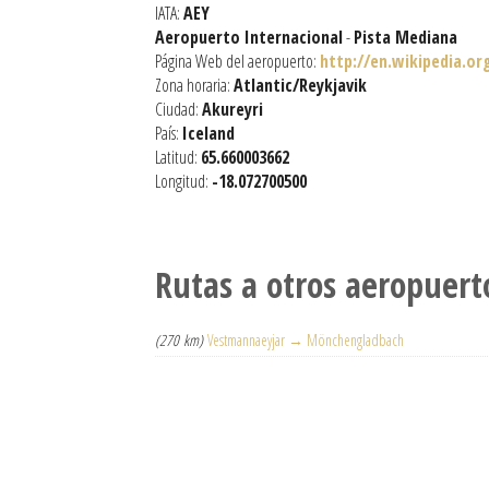
IATA:
AEY
Aeropuerto Internacional
-
Pista Mediana
Página Web del aeropuerto:
http://en.wikipedia.or
Zona horaria:
Atlantic/Reykjavik
Ciudad:
Akureyri
País:
Iceland
Latitud:
65.660003662
Longitud:
-18.072700500
Rutas a otros aeropuert
(270 km)
Vestmannaeyjar → Mönchengladbach