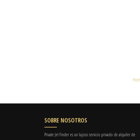
Ho
SOBRE NOSOTROS
Private Jet Finder es un lujoso servicio privado de alquiler de