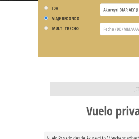
IDA
VIAJE REDONDO
MULTI TRECHO
JE
Vuelo priv
Vuelo Privado desde Akureyri to Mönchengladbach t