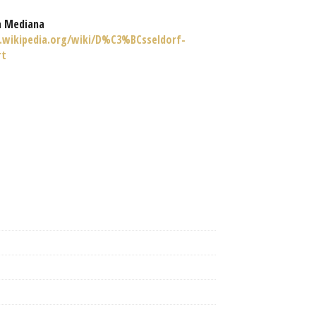
a Mediana
n.wikipedia.org/wiki/D%C3%BCsseldorf-
rt