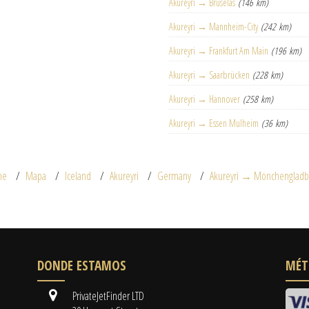
Akureyri → Bruselas
(146 km)
Akureyri → Mannheim-City
(242 km)
Akureyri → Frankfurt Am Main
(196 km)
Akureyri → Saarbrücken
(228 km)
Akureyri → Hannover
(258 km)
Akureyri → Essen Mulheim
(36 km)
me
Mapa
Iceland
Akureyri
Germany
Akureyri → Mönchengladb
DONDE ESTAMOS
MÉT
PrivateJetFinder LTD