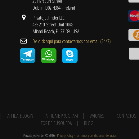
20 Harcourt Street
Dublin, D02 H364 - Ireland
PrivateJetFinder LLC
435 21st Street Unit 104G
Miami Beach, FL 33139 - USA
De click aquí para contactarnos por email ​(24/7)
AFFILIATE LOGIN
AFFILIATE PROGRAM
AVIONES
CONTACTOS
TOP DE BÚSQUEDA
BLOG
Private Jet Finder © 2016 -
Privacy Policy
-
Términos y Condiciones
-
Servicios