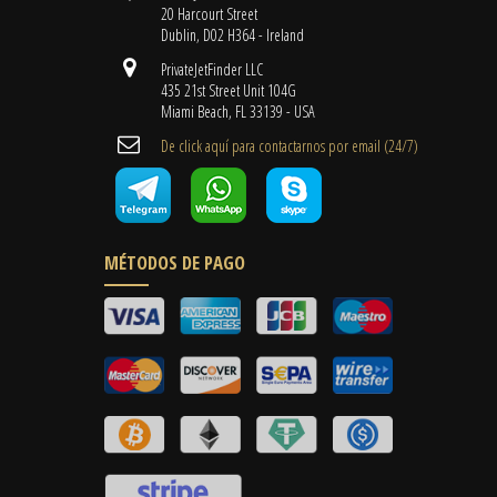
20 Harcourt Street
Dublin, D02 H364 - Ireland
PrivateJetFinder LLC
435 21st Street Unit 104G
Miami Beach, FL 33139 - USA
De click aquí para contactarnos por email ​(24/7)
MÉTODOS DE PAGO