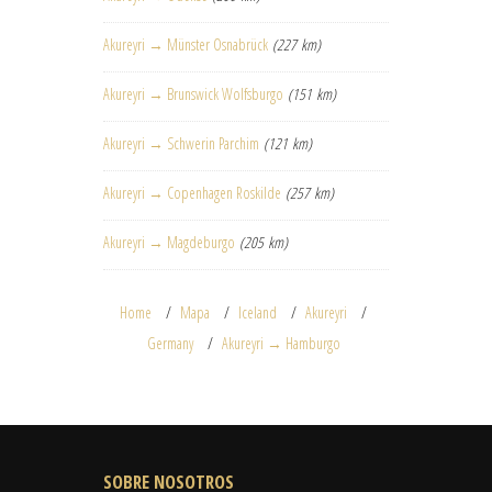
Akureyri → Münster Osnabrück
(227 km)
Akureyri → Brunswick Wolfsburgo
(151 km)
Akureyri → Schwerin Parchim
(121 km)
Akureyri → Copenhagen Roskilde
(257 km)
Akureyri → Magdeburgo
(205 km)
Home
Mapa
Iceland
Akureyri
Germany
Akureyri → Hamburgo
SOBRE NOSOTROS