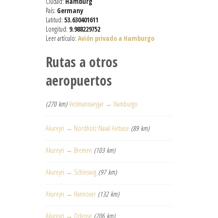
Ciudad:
Hamburg
País:
Germany
Latitud:
53.630401611
Longitud:
9.988229752
Leer artículo:
Avión privado a Hamburgo
Rutas a otros
aeropuertos
(270 km)
Vestmannaeyjar → Hamburgo
Akureyri → Nordholz Naval Airbase
(89 km)
Akureyri → Bremen
(103 km)
Akureyri → Schleswig
(97 km)
Akureyri → Hannover
(132 km)
Akureyri → Odense
(206 km)