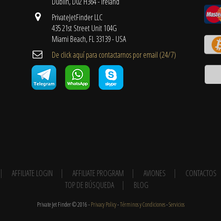
Dublin, D02 H364 - Ireland
PrivateJetFinder LLC
435 21st Street Unit 104G
Miami Beach, FL 33139 - USA
De click aquí para contactarnos por email ​(24/7)
AFFILIATE LOGIN
AFFILIATE PROGRAM
AVIONES
CONTACTOS
TOP DE BÚSQUEDA
BLOG
Private Jet Finder © 2016 -
Privacy Policy
-
Términos y Condiciones
-
Servicios