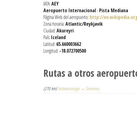
IATA:
AEY
Aeropuerto Internacional
-
Pista Mediana
Página Web del aeropuerto:
http://en.wikipedia.or
Zona horaria:
Atlantic/Reykjavik
Ciudad:
Akureyri
País:
Iceland
Latitud:
65.660003662
Longitud:
-18.072700500
Rutas a otros aeropuert
(270 km)
Vestmannaeyjar → Guernsey