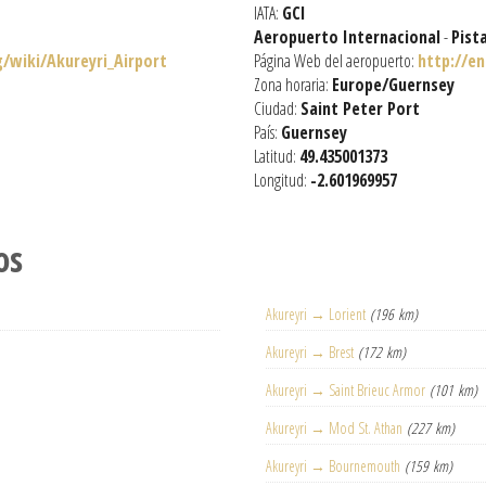
IATA:
GCI
Aeropuerto Internacional
-
Pist
g/wiki/Akureyri_Airport
Página Web del aeropuerto:
http://en
Zona horaria:
Europe/Guernsey
Ciudad:
Saint Peter Port
País:
Guernsey
Latitud:
49.435001373
Longitud:
-2.601969957
os
Akureyri → Lorient
(196 km)
Akureyri → Brest
(172 km)
Akureyri → Saint Brieuc Armor
(101 km)
Akureyri → Mod St. Athan
(227 km)
Akureyri → Bournemouth
(159 km)