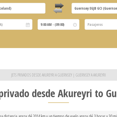
JETS PRIVADOS DESDE AKUREYRI A GUERNSEY | GUERNSEY A AKUREYRI
privado desde Akureyri to G
a distancia aprox dé 2014 km y un tiempo de vuelo aprox dé 3 horas y 30 minu