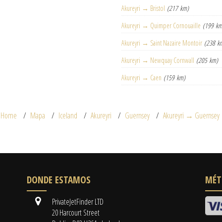
Akureyri → Bristol
(217 km)
Akureyri → Quimper Cornouaille
(199 km
Akureyri → Saint Nazaire Montoir
(238 k
Akureyri → Newquay Cornwall
(205 km)
Akureyri → Caen
(159 km)
Home
Mapa
Iceland
Akureyri
Guernsey
Akureyri → Guernsey
DONDE ESTAMOS
MÉT
PrivateJetFinder LTD
20 Harcourt Street