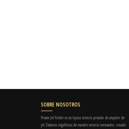
SOBRE NOSOTROS
Private Jet Finder es un lujoso servicio privado de alquiler de
jet. Estamos orgullosos de nuestro servicio innovador, creado