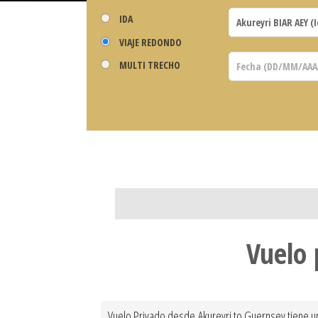
IDA
VIAJE REDONDO
MULTI TRECHO
Vuelo 
Vuelo Privado desde Akureyri to Guernsey tiene un