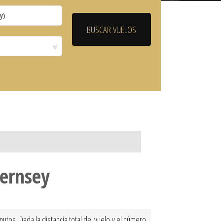
uernsey
tos. Dada la distancia total del vuelo y el número