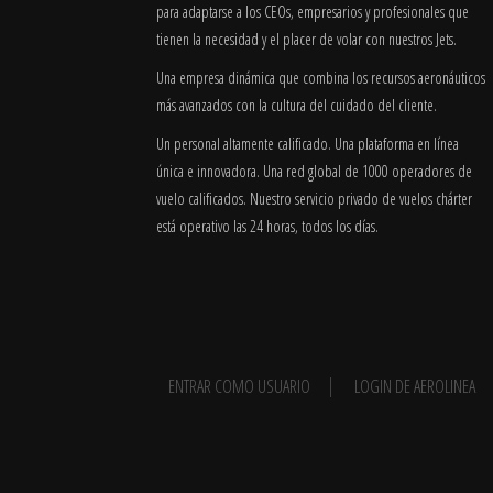
para adaptarse a los CEOs, empresarios y profesionales que
tienen la necesidad y el placer de volar con nuestros Jets.
Una empresa dinámica que combina los recursos aeronáuticos
más avanzados con la cultura del cuidado del cliente.
Un personal altamente calificado. Una plataforma en línea
única e innovadora. Una red global de 1000 operadores de
vuelo calificados. Nuestro servicio privado de vuelos chárter
está operativo las 24 horas, todos los días.
ENTRAR COMO USUARIO
LOGIN DE AEROLINEA