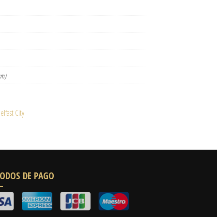
km)
lfast City
ODOS DE PAGO