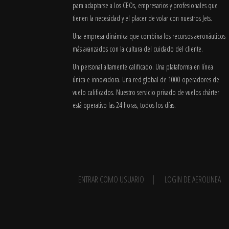
para adaptarse a los CEOs, empresarios y profesionales que
tienen la necesidad y el placer de volar con nuestros Jets.
Una empresa dinámica que combina los recursos aeronáuticos
más avanzados con la cultura del cuidado del cliente.
Un personal altamente calificado. Una plataforma en línea
única e innovadora. Una red global de 1000 operadores de
vuelo calificados. Nuestro servicio privado de vuelos chárter
está operativo las 24 horas, todos los días.
ENTRAR COMO USUARIO
LOGIN DE AEROLINEA