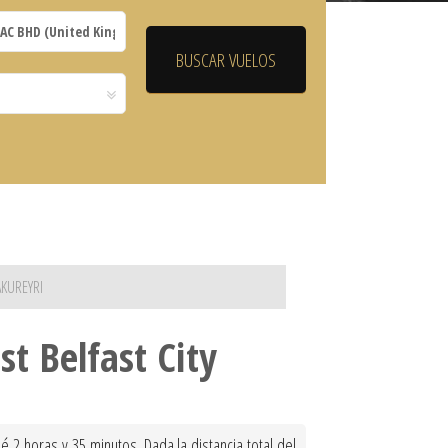
AKUREYRI
t Belfast City
 2 horas y 35 minutos. Dada la distancia total del