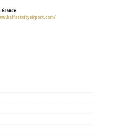
a Grande
ww.belfastcityairport.com/