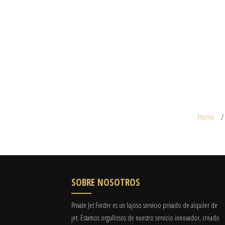
Home
SOBRE NOSOTROS
Private Jet Finder es un lujoso servicio privado de alquiler de
jet. Estamos orgullosos de nuestro servicio innovador, creado