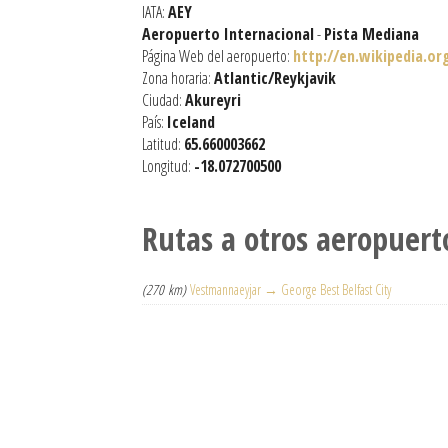
IATA:
AEY
Aeropuerto Internacional
-
Pista Mediana
Página Web del aeropuerto:
http://en.wikipedia.or
Zona horaria:
Atlantic/Reykjavik
Ciudad:
Akureyri
País:
Iceland
Latitud:
65.660003662
Longitud:
-18.072700500
Rutas a otros aeropuert
(270 km)
Vestmannaeyjar → George Best Belfast City