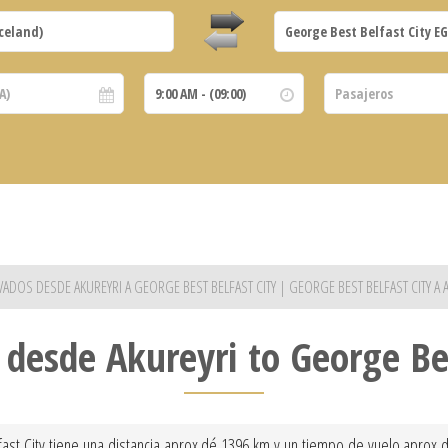
IVADOS DESDE AKUREYRI A GEORGE BEST BELFAST CITY | GEORGE BEST BELFAST CITY A 
 desde Akureyri to George Bes
st City tiene una distancia aprox dé 1396 km y un tiempo de vuelo aprox dé