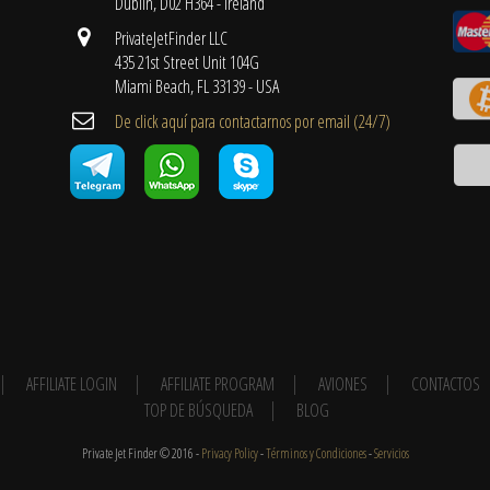
Dublin, D02 H364 - Ireland
PrivateJetFinder LLC
435 21st Street Unit 104G
Miami Beach, FL 33139 - USA
De click aquí para contactarnos por email ​(24/7)
AFFILIATE LOGIN
AFFILIATE PROGRAM
AVIONES
CONTACTOS
TOP DE BÚSQUEDA
BLOG
Private Jet Finder © 2016 -
Privacy Policy
-
Términos y Condiciones
-
Servicios