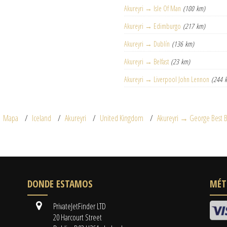
Akureyri → Isle Of Man
(100 km)
Akureyri → Edimburgo
(217 km)
Akureyri → Dublín
(136 km)
Akureyri → Belfast
(23 km)
Akureyri → Liverpool John Lennon
(244 
Mapa
Iceland
Akureyri
United Kingdom
Akureyri → George Best Be
DONDE ESTAMOS
MÉT
PrivateJetFinder LTD
20 Harcourt Street