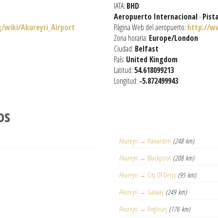
IATA:
BHD
Aeropuerto Internacional
-
Pist
g/wiki/Akureyri_Airport
Página Web del aeropuerto:
http://w
Zona horaria:
Europe/London
Ciudad:
Belfast
País:
United Kingdom
Latitud:
54.618099213
Longitud:
-5.872499943
os
Akureyri → Hawarden
(248 km)
Akureyri → Blackpool
(208 km)
Akureyri → City Of Derry
(95 km)
Akureyri → Galway
(249 km)
Akureyri → Anglesey
(176 km)