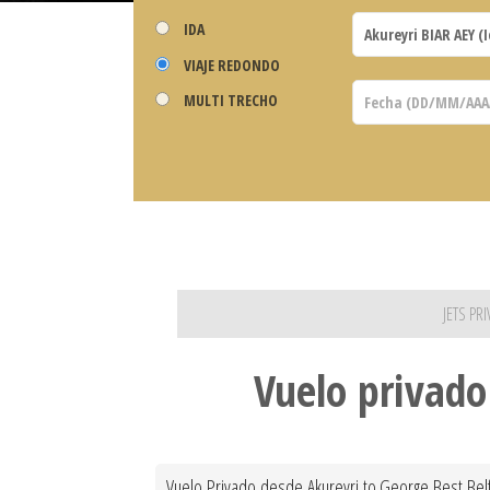
IDA
VIAJE REDONDO
MULTI TRECHO
JETS PR
Vuelo privado
Vuelo Privado desde Akureyri to George Best Belfa