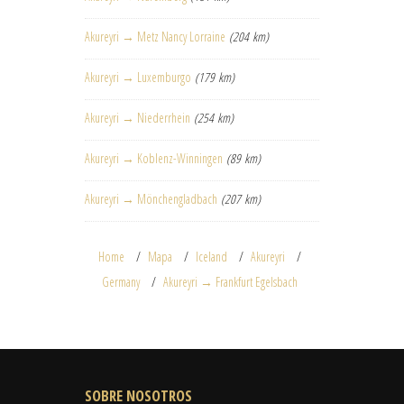
Akureyri → Metz Nancy Lorraine
(204 km)
Akureyri → Luxemburgo
(179 km)
Akureyri → Niederrhein
(254 km)
Akureyri → Koblenz-Winningen
(89 km)
Akureyri → Mönchengladbach
(207 km)
Home
Mapa
Iceland
Akureyri
Germany
Akureyri → Frankfurt Egelsbach
SOBRE NOSOTROS