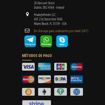
20 Harcourt Street
Dublin, D02 H364 - Ireland
PrivateJetFinder LLC
435 21st Street Unit 104G
Miami Beach, FL 33139 - USA
De click aquí para contactarnos por email ​(24/7)
MÉTODOS DE PAGO