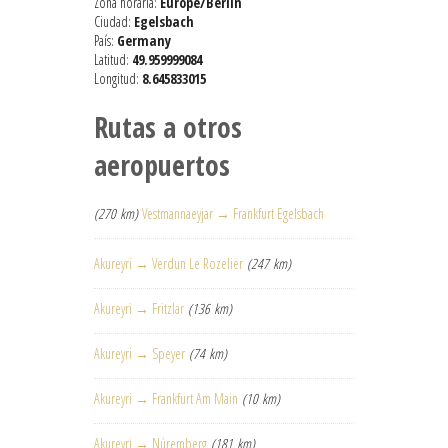
Zona horaria:
Europe/Berlin
Ciudad:
Egelsbach
País:
Germany
Latitud:
49.959999084
Longitud:
8.645833015
Rutas a otros
aeropuertos
(270 km)
Vestmannaeyjar → Frankfurt Egelsbach
Akureyri → Verdun Le Rozelier
(247 km)
Akureyri → Fritzlar
(136 km)
Akureyri → Speyer
(74 km)
Akureyri → Frankfurt Am Main
(10 km)
Akureyri → Núremberg
(181 km)