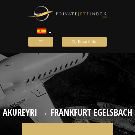
Buscar Vuelo
AKUREYRI → FRANKFURT EGELSBACH